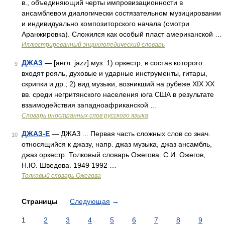
в., объединяющий черты импровизационности в
ансамблевом диалогически состязательном музицировании
и индивидуально композиторского начала (смотри
Аранжировка). Сложился как особый пласт американской …
Иллюстрированный энциклопедический словарь
ДЖАЗ
— [англ. jazz] муз. 1) оркестр, в состав которого
9
входят рояль, духовые и ударные инструменты, гитары,
скрипки и др.; 2) вид музыки, возникший на рубеже XIX XX
вв. среди негритянского населения юга США в результате
взаимодействия западноафриканской …
Словарь иностранных слов русского языка
ДЖАЗ-Е
— ДЖАЗ ... Первая часть сложных слов со знач.
10
относящийся к джазу, напр. джаз музыка, джаз ансамбль,
джаз оркестр. Толковый словарь Ожегова. С.И. Ожегов,
Н.Ю. Шведова. 1949 1992 …
Толковый словарь Ожегова
Страницы
Следующая
→
1
2
3
4
5
6
7
8
9