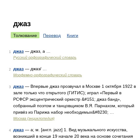
джаз
Толкование
Перевод
Книги
джаз
— джаз, а …
1
Русский орфографический словарь
джаз
— джаз/ …
2
Морфемно-орфографический словарь
джаз
— Впервые джаз прозвучал в Москве 1 октября 1922 в
3
зале только что открытого (ГИТИС); играл «Первый в
РСФСР эксцентрический оркестр &#151; джаз банд»,
собранный поэтом и танцовщиком В.Я. Парнахом, который
привёз из Парижа набор необходимых&#8230; …
Москва (энциклопедия)
джаз
— а; м. [англ. jazz] 1. Вид музыкального искусства,
4
возникший в конце 19 начале 20 века на основе сочетания